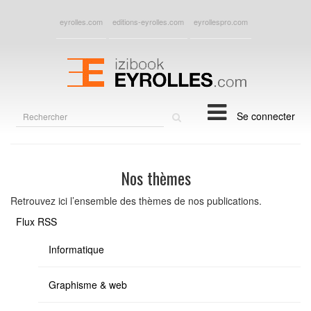
eyrolles.com
editions-eyrolles.com
eyrollespro.com
Rechercher
Se connecter
sur
le
site
Nos thèmes
Retrouvez ici l’ensemble des thèmes de nos publications.
Flux RSS
Informatique
Graphisme & web