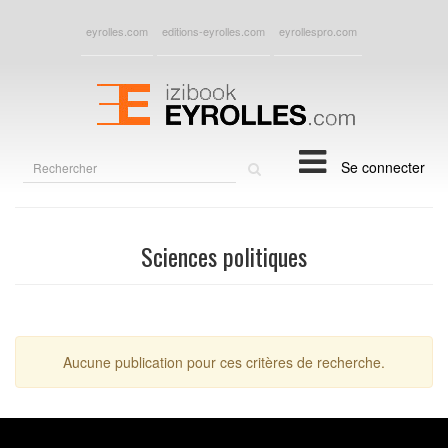
eyrolles.com
editions-eyrolles.com
eyrollespro.com
Rechercher
Se connecter
sur
le
site
Sciences politiques
Aucune publication pour ces critères de recherche.