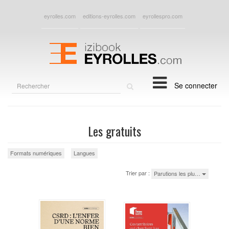
eyrolles.com
editions-eyrolles.com
eyrollespro.com
Rechercher
Se connecter
sur
le
site
Les gratuits
Formats numériques
Langues
Trier par :
Parutions les plu…