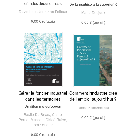
grandes dépendances
De la maîtrise à la supériorité
David Lolo
,
Jonathan Fellous
Marie Desjeux
0,00 €
(gratuit)
0,00 €
(gratuit)
Gérer le foncier industriel
Comment l'industrie crée
dans les territoires
de l'emploi aujourd'hui ?
Un dilemme européen
Diana Karachanski
Basile De Bryas
,
Claire
0,00 €
(gratuit)
Pernot-Masson
,
Chloé Ruivo
,
Tom Sename
0,00 €
(gratuit)