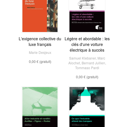
L'exigence collective du
Légère et abordable : les
luxe français
clés d'une voiture
électrique à succès
Marie Desjeux
Samuel Klebaner
,
Marc
0,00 €
(gratuit)
Alochet
,
Bernard Jullien
,
Tommaso Pardi
0,00 €
(gratuit)