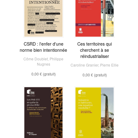
CSRD : l'enfer d'une
Ces territoires qui
norme bien intentionnée
cherchent à se
réindustrialiser
Côme Doublet
,
Philippe
Nugnes
Caroline Granier
,
Pierre Ellie
0,00 €
(gratuit)
0,00 €
(gratuit)