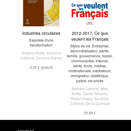
Industries circulaires
2012-2017, Ce que
veulent les Français
Esquisse d'une
transformation
Styles de vie. Entreprise,
démondialisation, parité,
Grégory Richa
,
Sandrine
famille, gouvernance, travail,
Cathelat
,
Caroline Granier
communautés, Internet,
santé, école, médias,
0,00 €
(gratuit)
multinationale, médiateurs,
immigration, bioéthique,
justice, vie privée
Bernard Cathelat
,
Mike
Burke
,
Cercle Sésame
,
Robert Ebguy
,
Sandrine
Cathelat
,
Denis Quénard
20,99 €