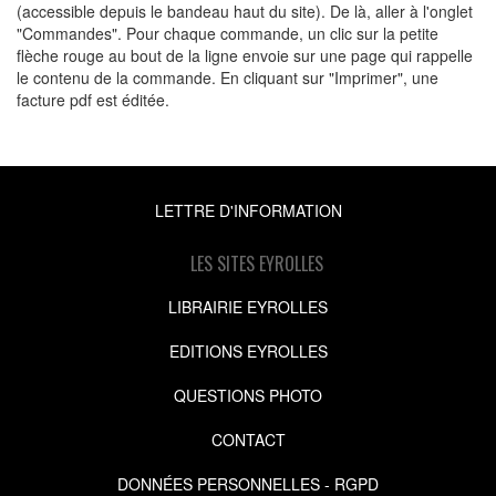
(accessible depuis le bandeau haut du site). De là, aller à l'onglet
"Commandes". Pour chaque commande, un clic sur la petite
flèche rouge au bout de la ligne envoie sur une page qui rappelle
le contenu de la commande. En cliquant sur "Imprimer", une
facture pdf est éditée.
LETTRE D'INFORMATION
LES SITES EYROLLES
LIBRAIRIE EYROLLES
EDITIONS EYROLLES
QUESTIONS PHOTO
CONTACT
DONNÉES PERSONNELLES - RGPD