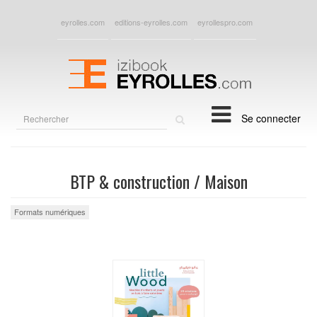
eyrolles.com
editions-eyrolles.com
eyrollespro.com
Rechercher
Se connecter
sur
le
site
BTP & construction / Maison
Formats numériques