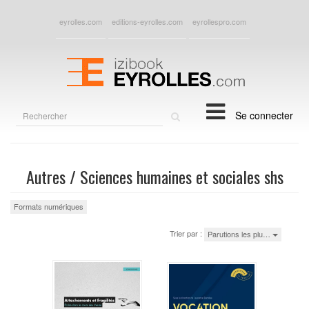
eyrolles.com
editions-eyrolles.com
eyrollespro.com
Rechercher
Se connecter
sur
le
site
Autres / Sciences humaines et sociales shs
Formats numériques
Trier par :
Parutions les plu…