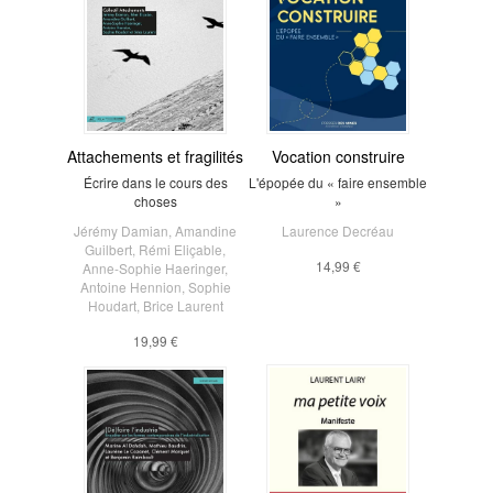
Attachements et fragilités
Vocation construire
Écrire dans le cours des
L'épopée du « faire ensemble
choses
»
Jérémy Damian
,
Amandine
Laurence Decréau
Guilbert
,
Rémi Eliçable
,
14,99 €
Anne-Sophie Haeringer
,
Antoine Hennion
,
Sophie
Houdart
,
Brice Laurent
19,99 €