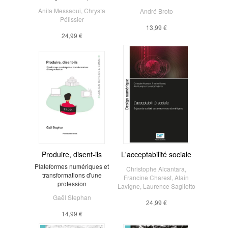
Anita Messaoui
,
Chrysta
André Broto
Pélissier
13,99 €
24,99 €
Produire, disent-ils
L'acceptabilité sociale
Plateformes numériques et
Christophe Alcantara
,
transformations d'une
Francine Charest
,
Alain
profession
Lavigne
,
Laurence Saglietto
Gaël Stephan
24,99 €
14,99 €