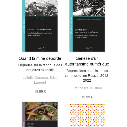
Quand la mine déborde
Genèse d'un
autoritarisme numérique
Enquêtes sur la fabrique des
territoires extractifs
Répressions et résistances
sur internet en Russie, 2012-
Juliette Cerceau
,
Brice
2022
Laurent
Francesca Musiani
19,99 €
19,99 €