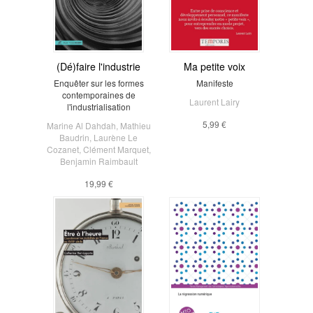
(Dé)faire l'industrie
Ma petite voix
Enquêter sur les formes
Manifeste
contemporaines de
Laurent Lairy
l'industrialisation
5,99 €
Marine Al Dahdah
,
Mathieu
Baudrin
,
Laurène Le
Cozanet
,
Clément Marquet
,
Benjamin Raimbault
19,99 €