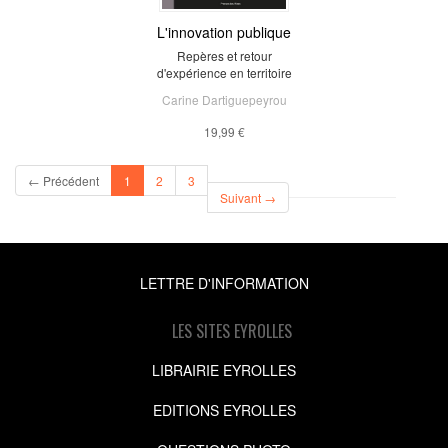
L'innovation publique
Repères et retour
d'expérience en territoire
Carine Dartiguepeyrou
19,99 €
(current)
← Précédent
1
2
3
Suivant →
LETTRE D'INFORMATION
LES SITES EYROLLES
LIBRAIRIE EYROLLES
EDITIONS EYROLLES