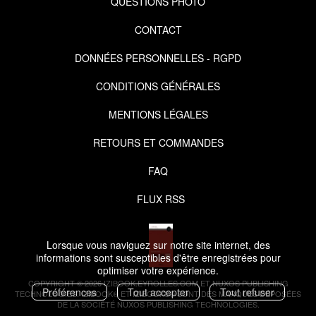
QUESTIONS PHOTO
CONTACT
DONNÉES PERSONNELLES - RGPD
CONDITIONS GÉNÉRALES
MENTIONS LÉGALES
RETOURS ET COMMANDES
FAQ
FLUX RSS
Lorsque vous naviguez sur notre site internet, des
informations sont susceptibles d'être enregistrées pour
optimiser votre expérience.
COPYRIGHT © 2026 IZIBOOK.EYROLLES.COM ET NUXOS PUBLISHING
Préférences
Tout accepter
Tout refuser
TECHNOLOGIES.
IZIBOOK®
ET
IZIBOOKS®
SONT DES MARQUES DÉPOSÉES
DE LA SOCIÉTÉ
NUXOS PUBLISHING TECHNOLOGIES
.