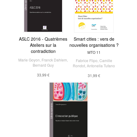
ASLC 2016 - Quatrièmes
Smart cities : vers de
Ateliers sur la
nouvelles organisations ?
contradiction
MTO 11
Marie Goyon
,
Franck Dahlem
,
Fabrice Flipo
,
Camille
Bernard Guy
Rondot
,
Antonella Tufano
33,99 €
31,99 €