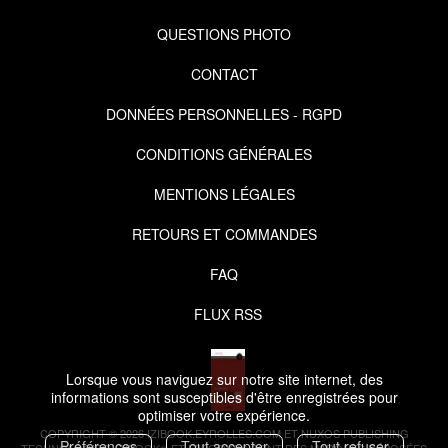
QUESTIONS PHOTO
CONTACT
DONNÉES PERSONNELLES - RGPD
CONDITIONS GÉNÉRALES
MENTIONS LÉGALES
RETOURS ET COMMANDES
FAQ
FLUX RSS
Lorsque vous naviguez sur notre site internet, des
informations sont susceptibles d'être enregistrées pour
optimiser votre expérience.
COPYRIGHT © 2026 IZIBOOK.EYROLLES.COM ET NUXOS PUBLISHING
Préférences
Tout accepter
Tout refuser
TECHNOLOGIES.
IZIBOOK®
ET
IZIBOOKS®
SONT DES MARQUES DÉPOSÉES