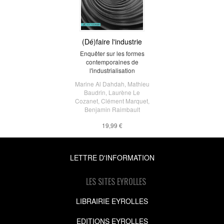
(Dé)faire l'industrie
Enquêter sur les formes
contemporaines de
l'industrialisation
Marine Al Dahdah
,
Mathieu
Baudrin
,
Laurène Le
Cozanet
,
Clément Marquet
,
Benjamin Raimbault
19,99 €
LETTRE D'INFORMATION
LES SITES EYROLLES
LIBRAIRIE EYROLLES
EDITIONS EYROLLES