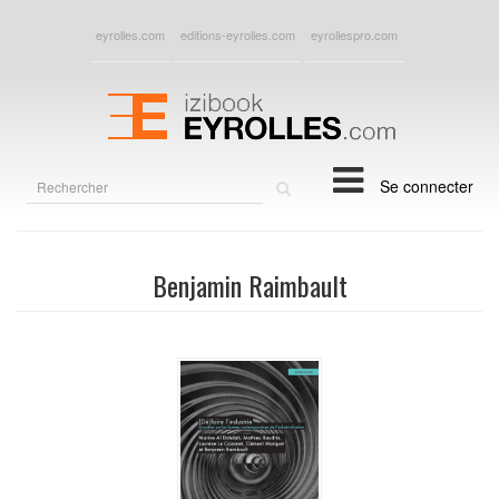
eyrolles.com
editions-eyrolles.com
eyrollespro.com
Rechercher
Se connecter
sur
le
site
Benjamin Raimbault