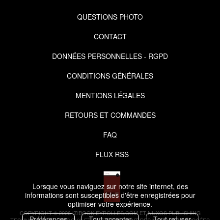
QUESTIONS PHOTO
CONTACT
DONNÉES PERSONNELLES - RGPD
CONDITIONS GÉNÉRALES
MENTIONS LÉGALES
RETOURS ET COMMANDES
FAQ
FLUX RSS
Lorsque vous naviguez sur notre site internet, des
informations sont susceptibles d'être enregistrées pour
optimiser votre expérience.
COPYRIGHT © 2026 IZIBOOK.EYROLLES.COM ET NUXOS PUBLISHING
Préférences
Tout accepter
Tout refuser
TECHNOLOGIES.
IZIBOOK®
ET
IZIBOOKS®
SONT DES MARQUES DÉPOSÉES