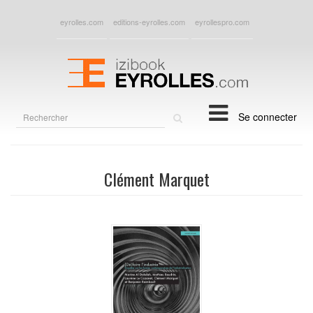
eyrolles.com
editions-eyrolles.com
eyrollespro.com
Rechercher
Se connecter
sur
le
site
Clément Marquet