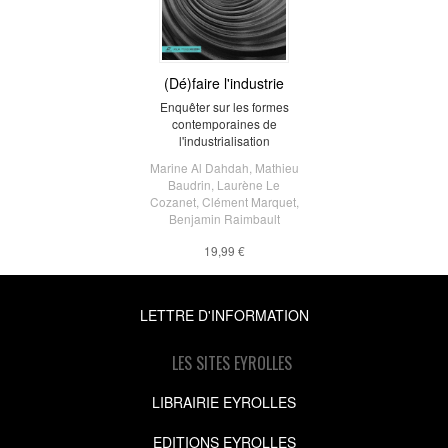
(Dé)faire l'industrie
Enquêter sur les formes
contemporaines de
l'industrialisation
Marine Al Dahdah
,
Mathieu
Baudrin
,
Laurène Le
Cozanet
,
Clément Marquet
,
Benjamin Raimbault
19,99 €
LETTRE D'INFORMATION
LES SITES EYROLLES
LIBRAIRIE EYROLLES
EDITIONS EYROLLES