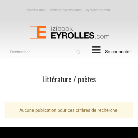
eyrolles.com
editions-eyrolles.com
eyrollespro.com
Rechercher
Se connecter
sur
le
site
Littérature / poètes
Aucune publication pour ces critères de recherche.