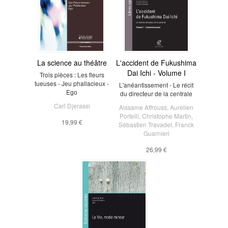
La science au théâtre
L'accident de Fukushima
Dai Ichi - Volume I
Trois pièces : Les fleurs
tueuses - Jeu phallacieux -
L'anéantissement - Le récit
Ego
du directeur de la centrale
Carl Djerassi
Aissame Affrouss
,
Aurélien
Portelli
,
Christophe Martin
,
19,99 €
Sébastien Travadel
,
Franck
Guarnieri
26,99 €