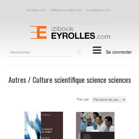
eyrolles.com
editions-eyrolles.com
eyrollespro.com
Rechercher
Se connecter
sur
le
site
Autres / Culture scientifique science sciences
Trier par :
Parutions les plu…