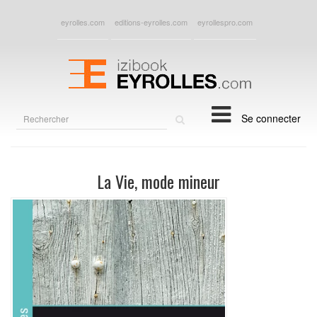
eyrolles.com
editions-eyrolles.com
eyrollespro.com
Rechercher
Se connecter
sur
le
site
La Vie, mode mineur