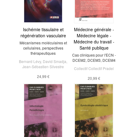
Ischémie tissulaire et
Médecine générale -
régénération vasculaire
Médecine légale -
Médecine du travail -
Mécanismes moléculaires et
Santé publique
cellulaires, perspectives
thérapeutiques
Cas cliniques pour l'ECN -
DCEM2, DCEM3, DCEM4
Bernard Lévy
,
David Smadja
,
Jean-Sébastien Silvestre
Collectif Collectif Pradel
24,99 €
20,99 €