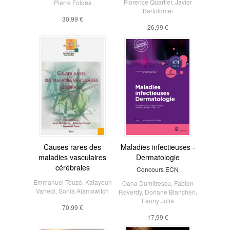
Florence Quartier
,
Javier
Pierre Foldès
Bartolomei
30,99 €
26,99 €
Causes rares des
Maladies infectieuses -
maladies vasculaires
Dermatologie
cérébrales
Concours ECN
Emmanuel Touzé
,
Katayoun
Oana Dumitrescu
,
Fabien
Vahedi
,
Sonia Alamowitch
Reverdy
,
Doriane Blancheri
,
Fanny Julia
70,99 €
17,99 €