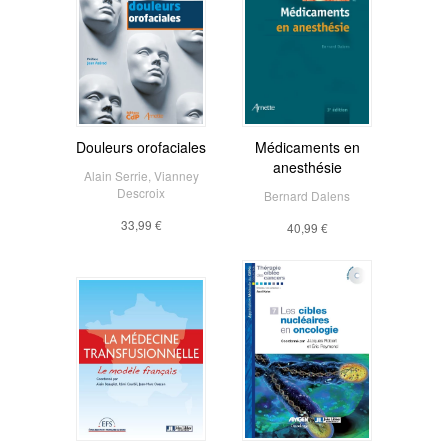
Douleurs orofaciales
Médicaments en
anesthésie
Alain Serrie
,
Vianney
Descroix
Bernard Dalens
33,99 €
40,99 €