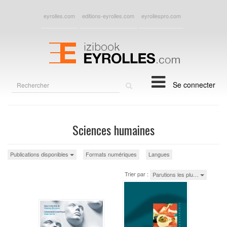
eyrolles.com
editions-eyrolles.com
eyrollespro.com
Rechercher
Se connecter
sur
le
site
Sciences humaines
Publications disponibles
Formats numériques
Langues
Trier par :
Parutions les plu…