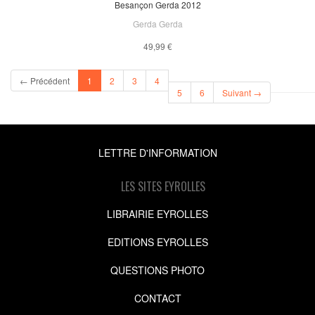
Besançon Gerda 2012
Gerda Gerda
49,99 €
(current)
← Précédent
1
2
3
4
5
6
Suivant →
LETTRE D'INFORMATION
LES SITES EYROLLES
LIBRAIRIE EYROLLES
EDITIONS EYROLLES
QUESTIONS PHOTO
CONTACT