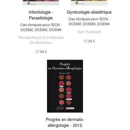
Infectiologie -
Gynécologie-obstétrique
Parasitologie
Cas cliniques pour l'ECN -
DCEM2, DCEM3, DCEM4
Cas cliniques pour l'ECN -
DCEM2, DCEM3, DCEM4
Cyril Huissoud
Thomas Perpoint
,
Frédérique
17,99 €
De Monbrison
17,99 €
Progrès en dermato-
allergologie - 2012