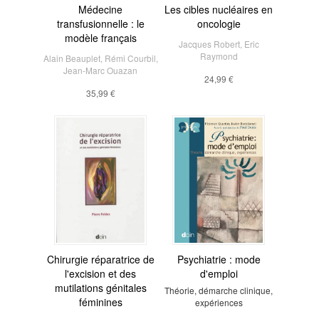
Médecine
Les cibles nucléaires en
transfusionnelle : le
oncologie
modèle français
Jacques Robert
,
Eric
Raymond
Alain Beauplet
,
Rémi Courbil
,
Jean-Marc Ouazan
24,99 €
35,99 €
Chirurgie réparatrice de
Psychiatrie : mode
l'excision et des
d'emploi
mutilations génitales
Théorie, démarche clinique,
féminines
expériences