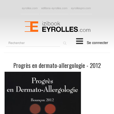
eyrolles.com
editions-eyrolles.com
eyrollespro.com
Rechercher
Se connecter
sur
le
site
Progrès en dermato-allergologie - 2012