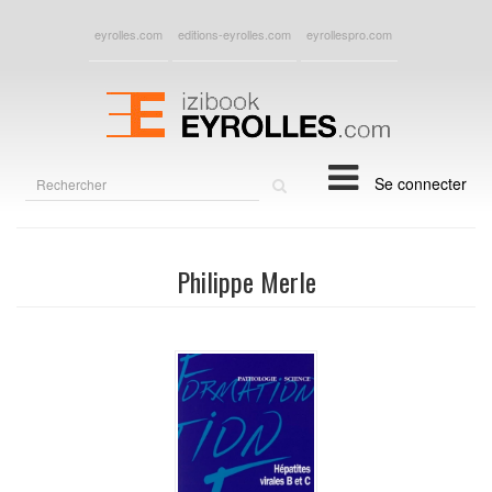
eyrolles.com
editions-eyrolles.com
eyrollespro.com
Rechercher
Se connecter
sur
le
site
Philippe Merle