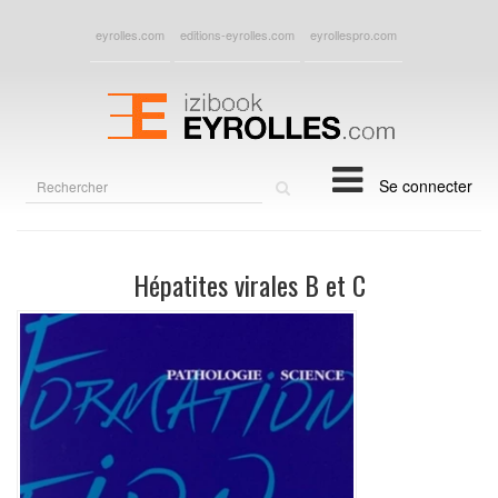
eyrolles.com
editions-eyrolles.com
eyrollespro.com
Rechercher
Se connecter
sur
le
site
Hépatites virales B et C