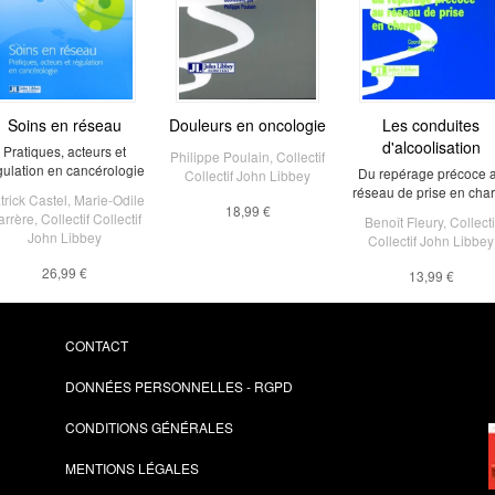
Soins en réseau
Douleurs en oncologie
Les conduites
d'alcoolisation
Pratiques, acteurs et
Philippe Poulain
,
Collectif
gulation en cancérologie
Du repérage précoce 
Collectif John Libbey
réseau de prise en cha
trick Castel
,
Marie-Odile
18,99 €
arrère
,
Collectif Collectif
Benoît Fleury
,
Collecti
John Libbey
Collectif John Libbey
26,99 €
13,99 €
CONTACT
DONNÉES PERSONNELLES - RGPD
CONDITIONS GÉNÉRALES
MENTIONS LÉGALES