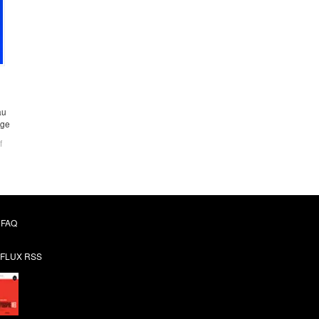
au
rge
f
FAQ
FLUX RSS