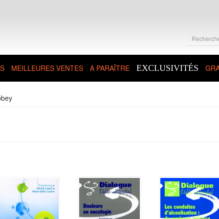
S
MEILLEURES VENTES
A PARAÎTRE
EXCLUSIVITÉS
GRA
ibbey