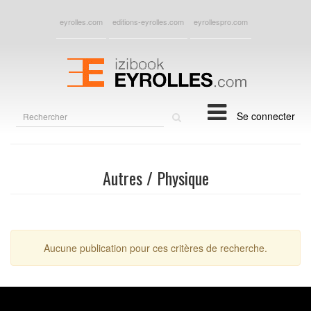
eyrolles.com
editions-eyrolles.com
eyrollespro.com
Rechercher
Se connecter
sur
le
site
Autres / Physique
Aucune publication pour ces critères de recherche.