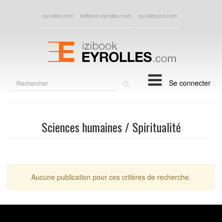
eyrolles.com
editions-eyrolles.com
eyrollespro.com
Rechercher
Se connecter
sur
le
site
Sciences humaines / Spiritualité
Aucune publication pour ces critères de recherche.