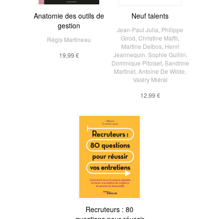
Anatomie des outils de
Neuf talents
gestion
Jean-Paul Julia
,
Philippe
Girod
,
Christine Maffli
,
Régis Martineau
Martine Delbos
,
Henri
Jeannequin
,
Sophie Guillin
,
19,99 €
Dominique Pitoiset
,
Sandrine
Martinet
,
Antoine De Wilde
,
Valéry Miéral
12,99 €
Recruteurs : 80
questions pour réussir