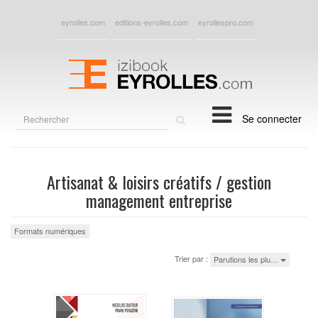
eyrolles.com
editions-eyrolles.com
eyrollespro.com
Rechercher
Se connecter
sur
le
site
Artisanat & loisirs créatifs / gestion
management entreprise
Formats numériques
Trier par :
Parutions les plu…