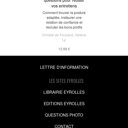
vos entretiens
Comment trouver la posture
adaptée, instaurer une
relation de confiance et
recruter les bons profils
Christel de Foucault
,
Hélène
Ly
12,99 €
LETTRE D'INFORMATION
LES SITES EYROLLES
LIBRAIRIE EYROLLES
EDITIONS EYROLLES
QUESTIONS PHOTO
CONTACT