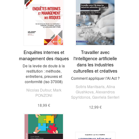
Enquêtes internes et
Travailler avec
management des risques
l'intelligence artificielle
dans les industries
De la levée de doute à la
culturelles et créatives
restitution : méthode,
entretiens, preuves et
Comment appliquer l'AI Act ?
conformité (iso 37008)
Sotiris Manitsaris
,
Alina
Nicolas Dufour
,
Mark
Glushkova
,
Alexandros
PONZONI
Spyridonos
,
Gavriela Senteri
18,99 €
12,99 €