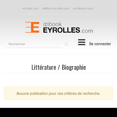
eyrolles.com
editions-eyrolles.com
eyrollespro.com
Rechercher
Se connecter
sur
le
site
Littérature / Biographie
Aucune publication pour ces critères de recherche.