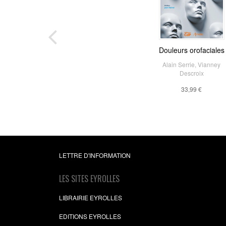
Douleurs orofaciales
Alain Serrie
,
Vianney
Descroix
33,99 €
LETTRE D'INFORMATION
LES SITES EYROLLES
LIBRAIRIE EYROLLES
EDITIONS EYROLLES