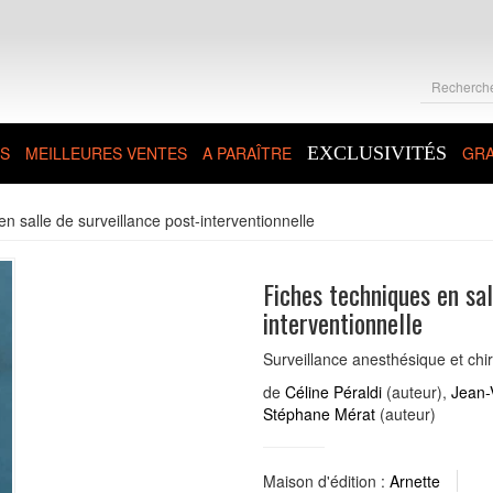
S
MEILLEURES VENTES
A PARAÎTRE
EXCLUSIVITÉS
GRA
n salle de surveillance post-interventionnelle
Fiches techniques en sal
interventionnelle
Surveillance anesthésique et chir
de
Céline Péraldi
(auteur),
Jean-
Stéphane Mérat
(auteur)
Maison d'édition :
Arnette