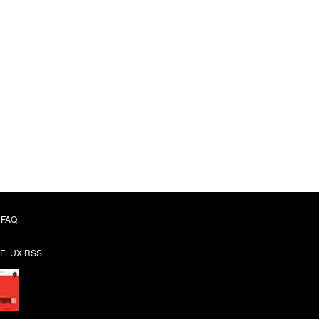
Hématologie -
Cancérologie
Concours ECN
llectif Collectif Pradel
15,99 €
FAQ
FLUX RSS