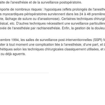
e de l'anesthésie et de la surveillance postopératoire.
porte de nombreux risques : hypoxiques (effets prolongés de l'anesthé
s myocardiques périopératoires surviennent dans les 24 à 48 première
, lâchage de suture ou d'anastomose). Certaines techniques chirurgica
ésical, etc. D'autres techniques nécessitent une surveillance particuli
ée de l'anesthésie par rachianesthésie. Enfin, la gestion de la douleur 
embre 1994, les salles de surveillance post-interventionnelles (SSPI)
aiter à tout moment une complication liée à l'anesthésie, d'une part, et à
hétiques selon les techniques chirurgicales classiquement utilisées, e
 ou déjà aguerris.