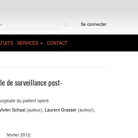
Rechercher
Se connecter
sur
le
site
TUITS
SERVICES
CONTACT
le de surveillance post-
urgicale du patient opéré
Vivien Schaal
(auteur),
Laurent Grasser
(auteur),
février 2012