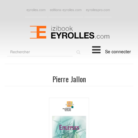
eyrolles.com
editions-eyrolles.com
eyrollespro.com
Rechercher
Se connecter
sur
le
site
Pierre Jallon