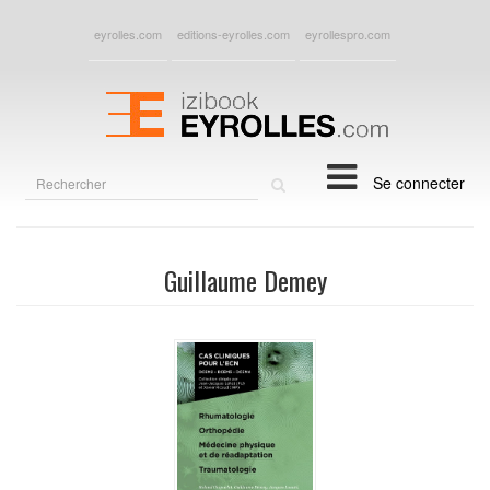
eyrolles.com
editions-eyrolles.com
eyrollespro.com
Rechercher
Se connecter
sur
le
site
Guillaume Demey