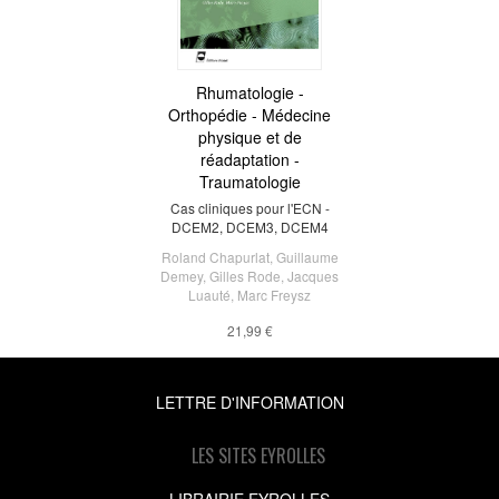
Rhumatologie -
Orthopédie - Médecine
physique et de
réadaptation -
Traumatologie
Cas cliniques pour l'ECN -
DCEM2, DCEM3, DCEM4
Roland Chapurlat
,
Guillaume
Demey
,
Gilles Rode
,
Jacques
Luauté
,
Marc Freysz
21,99 €
LETTRE D'INFORMATION
LES SITES EYROLLES
LIBRAIRIE EYROLLES