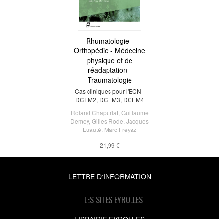
Rhumatologie -
Orthopédie - Médecine
physique et de
réadaptation -
Traumatologie
Cas cliniques pour l'ECN -
DCEM2, DCEM3, DCEM4
Roland Chapurlat
,
Guillaume
Demey
,
Gilles Rode
,
Jacques
Luauté
,
Marc Freysz
21,99 €
LETTRE D'INFORMATION
LES SITES EYROLLES
LIBRAIRIE EYROLLES