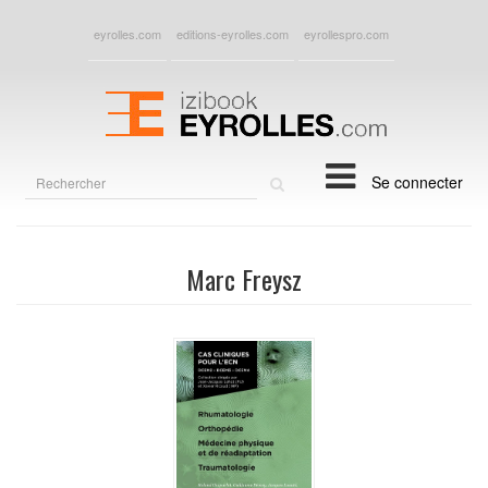
eyrolles.com
editions-eyrolles.com
eyrollespro.com
Rechercher
Se connecter
sur
le
site
Marc Freysz