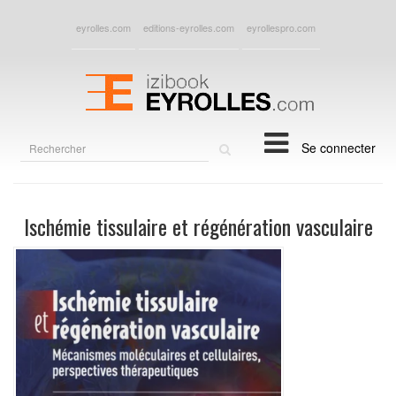
eyrolles.com
editions-eyrolles.com
eyrollespro.com
Rechercher
Se connecter
sur
le
site
Ischémie tissulaire et régénération vasculaire