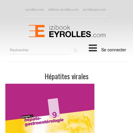
eyrolles.com
editions-eyrolles.com
eyrollespro.com
Rechercher
Se connecter
sur
le
site
Hépatites virales