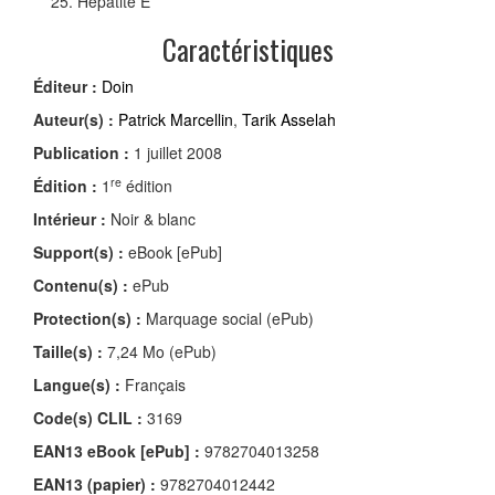
Hépatite E
Caractéristiques
Éditeur :
Doin
Auteur(s) :
Patrick Marcellin
,
Tarik Asselah
Publication :
1 juillet 2008
re
Édition :
1
édition
Intérieur :
Noir & blanc
Support(s) :
eBook [ePub]
Contenu(s) :
ePub
Protection(s) :
Marquage social (ePub)
Taille(s) :
7,24 Mo (ePub)
Langue(s) :
Français
Code(s) CLIL :
3169
EAN13 eBook [ePub] :
9782704013258
EAN13 (papier) :
9782704012442