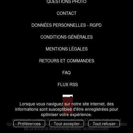
QUESTIONS PHOTO
CONTACT
DONNÉES PERSONNELLES - RGPD
CONDITIONS GÉNÉRALES
MENTIONS LÉGALES
RETOURS ET COMMANDES
FAQ
FLUX RSS
Lorsque vous naviguez sur notre site internet, des
informations sont susceptibles d'être enregistrées pour
optimiser votre expérience.
COPYRIGHT © 2026 IZIBOOK.EYROLLES.COM ET NUXOS PUBLISHING
Préférences
Tout accepter
Tout refuser
TECHNOLOGIES.
IZIBOOK®
ET
IZIBOOKS®
SONT DES MARQUES DÉPOSÉES
DE LA SOCIÉTÉ
NUXOS PUBLISHING TECHNOLOGIES
.