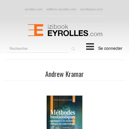
eyrolles.com
editions-eyrolles.com
eyrollespro.com
Rechercher
Se connecter
sur
le
site
Andrew Kramar