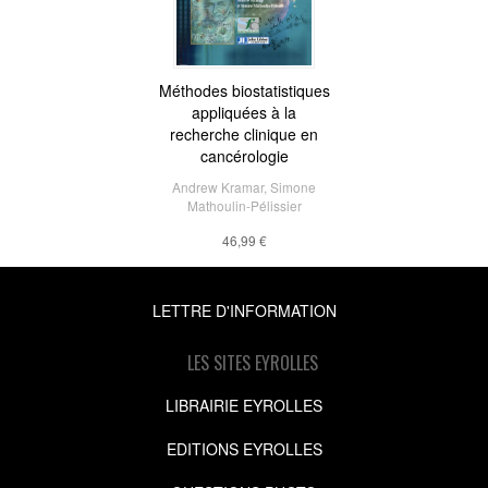
Méthodes biostatistiques
appliquées à la
recherche clinique en
cancérologie
Andrew Kramar
,
Simone
Mathoulin-Pélissier
46,99 €
LETTRE D'INFORMATION
LES SITES EYROLLES
LIBRAIRIE EYROLLES
EDITIONS EYROLLES