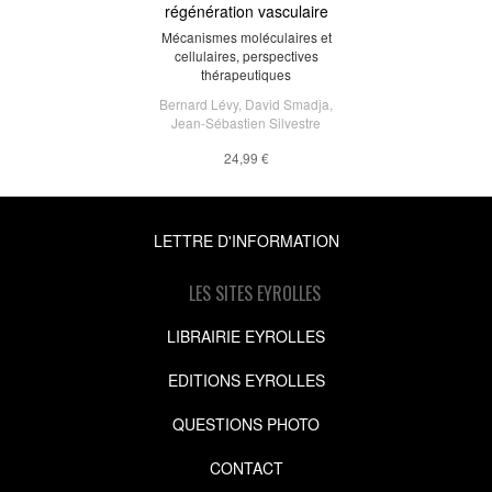
régénération vasculaire
Mécanismes moléculaires et
cellulaires, perspectives
thérapeutiques
Bernard Lévy
,
David Smadja
,
Jean-Sébastien Silvestre
24,99 €
LETTRE D'INFORMATION
LES SITES EYROLLES
LIBRAIRIE EYROLLES
EDITIONS EYROLLES
QUESTIONS PHOTO
CONTACT