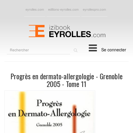
eyrolles.com
editions-eyrolles.com
eyrollespro.com
Rechercher
Se connecter
sur
le
site
Progrès en dermato-allergologie - Grenoble
2005 - Tome 11