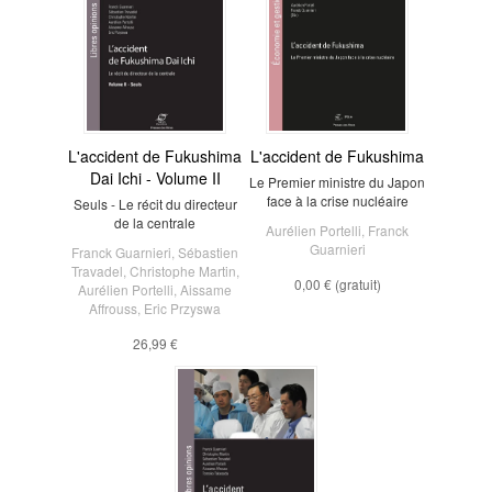
L'accident de Fukushima
L'accident de Fukushima
Dai Ichi - Volume II
Le Premier ministre du Japon
face à la crise nucléaire
Seuls - Le récit du directeur
de la centrale
Aurélien Portelli
,
Franck
Guarnieri
Franck Guarnieri
,
Sébastien
Travadel
,
Christophe Martin
,
0,00 €
(gratuit)
Aurélien Portelli
,
Aissame
Affrouss
,
Eric Przyswa
26,99 €