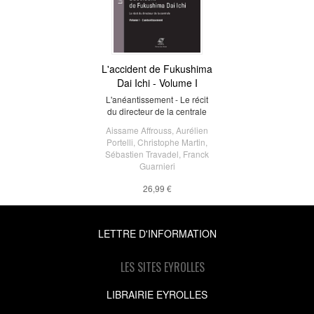
L'accident de Fukushima
Dai Ichi - Volume I
L'anéantissement - Le récit
du directeur de la centrale
Aissame Affrouss
,
Aurélien
Portelli
,
Christophe Martin
,
Sébastien Travadel
,
Franck
Guarnieri
26,99 €
LETTRE D'INFORMATION
LES SITES EYROLLES
LIBRAIRIE EYROLLES