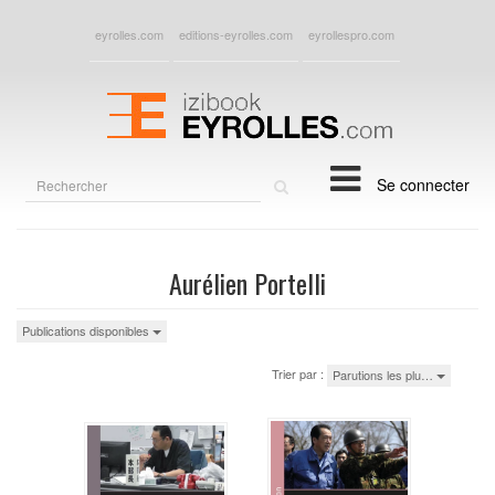
eyrolles.com
editions-eyrolles.com
eyrollespro.com
Rechercher
Se connecter
sur
le
site
Aurélien Portelli
Publications disponibles
Trier par :
Parutions les plu…