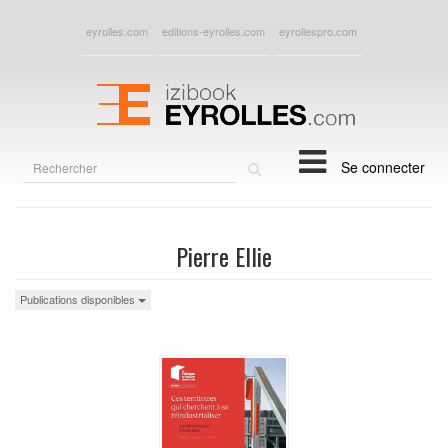
eyrolles.com
editions-eyrolles.com
eyrollespro.com
Rechercher
Se connecter
sur
le
site
Pierre Ellie
Publications disponibles