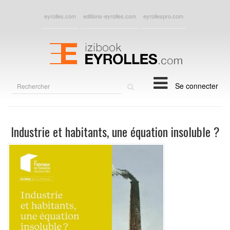
eyrolles.com
editions-eyrolles.com
eyrollespro.com
Rechercher
Se connecter
sur
le
site
Industrie et habitants, une équation insoluble ?