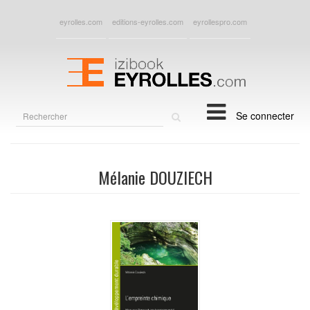
eyrolles.com
editions-eyrolles.com
eyrollespro.com
Rechercher
Se connecter
sur
le
site
Mélanie DOUZIECH