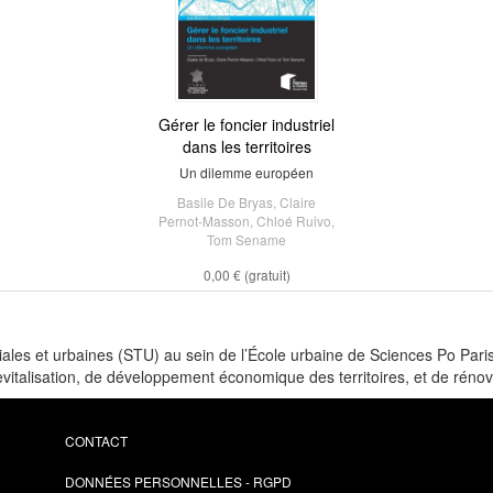
Gérer le foncier industriel
dans les territoires
Un dilemme européen
Basile De Bryas
,
Claire
Pernot-Masson
,
Chloé Ruivo
,
Tom Sename
0,00 €
(gratuit)
iales et urbaines (STU) au sein de l’École urbaine de Sciences Po Paris
 revitalisation, de développement économique des territoires, et de réno
CONTACT
DONNÉES PERSONNELLES - RGPD