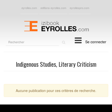
eyrolles.com
editions-eyrolles.com
eyrollespro.com
Rechercher
Se connecter
sur
le
site
Indigenous Studies, Literary Criticism
Aucune publication pour ces critères de recherche.