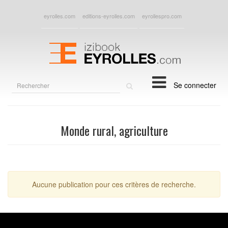
eyrolles.com
editions-eyrolles.com
eyrollespro.com
Rechercher
Se connecter
sur
le
site
Monde rural, agriculture
Aucune publication pour ces critères de recherche.