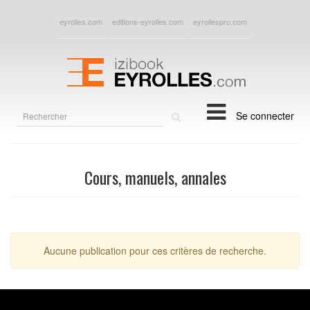
eyrolles.com
editions-eyrolles.com
eyrollespro.com
Rechercher
Se connecter
sur
le
site
Cours, manuels, annales
Aucune publication pour ces critères de recherche.