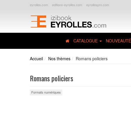
eyrolles.com
editions-eyrolles.com
eyrollespro.com
CATALOGUE
NOUVEAUTÉ
Accueil
Nos thèmes
Romans policiers
Romans policiers
Formats numériques