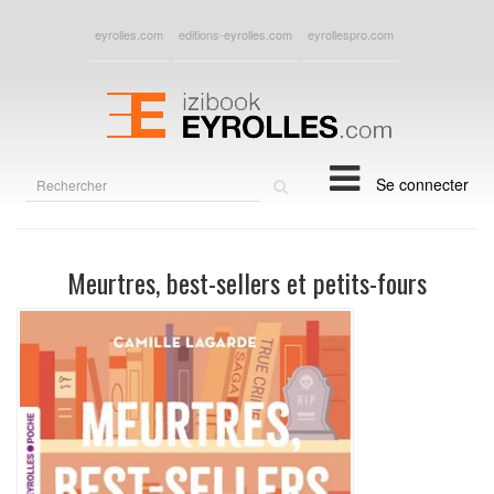
eyrolles.com
editions-eyrolles.com
eyrollespro.com
Rechercher
Se connecter
sur
le
site
Meurtres, best-sellers et petits-fours