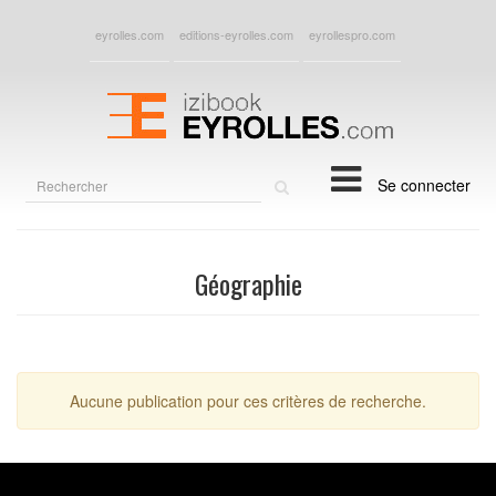
eyrolles.com
editions-eyrolles.com
eyrollespro.com
Rechercher
Se connecter
sur
le
site
Géographie
Aucune publication pour ces critères de recherche.