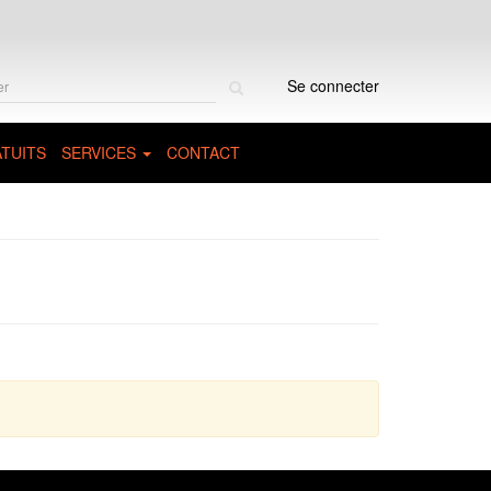
Rechercher
Se connecter
sur
le
site
TUITS
SERVICES
CONTACT