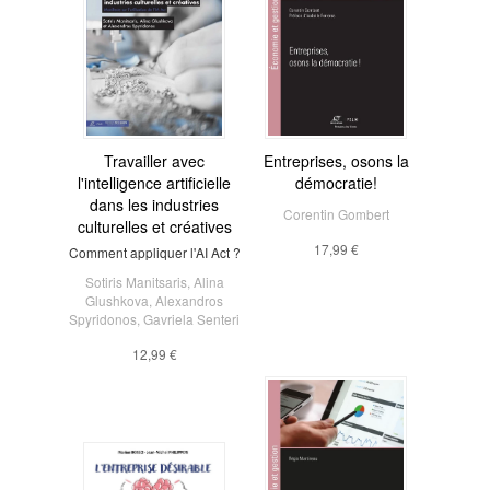
Travailler avec
Entreprises, osons la
l'intelligence artificielle
démocratie!
dans les industries
Corentin Gombert
culturelles et créatives
17,99 €
Comment appliquer l'AI Act ?
Sotiris Manitsaris
,
Alina
Glushkova
,
Alexandros
Spyridonos
,
Gavriela Senteri
12,99 €