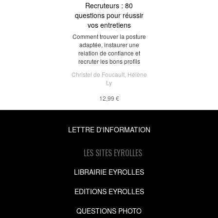
Recruteurs : 80
questions pour réussir
vos entretiens
Comment trouver la posture
adaptée, instaurer une
relation de confiance et
recruter les bons profils
Christel de Foucault
,
Hélène
Ly
12,99 €
LETTRE D'INFORMATION
LES SITES EYROLLES
LIBRAIRIE EYROLLES
EDITIONS EYROLLES
QUESTIONS PHOTO