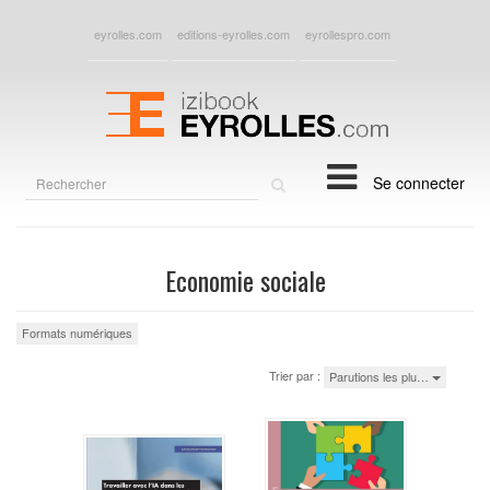
eyrolles.com
editions-eyrolles.com
eyrollespro.com
Rechercher
Se connecter
sur
le
site
Economie sociale
Formats numériques
Trier par :
Parutions les plu…