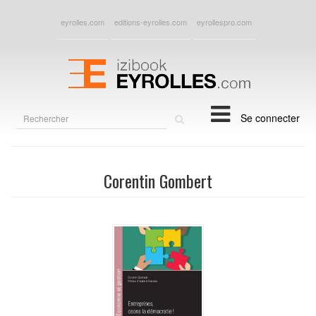
eyrolles.com
editions-eyrolles.com
eyrollespro.com
Rechercher
Se connecter
sur
le
site
Corentin Gombert