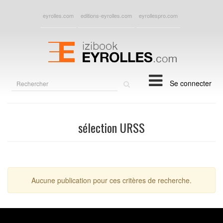
eyrolles.com
editions-eyrolles.com
eyrollespro.com
Rechercher
Se connecter
sur
le
site
sélection URSS
Aucune publication pour ces critères de recherche.