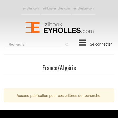
eyrolles.com
editions-eyrolles.com
eyrollespro.com
Rechercher
Se connecter
sur
le
site
France/Algérie
Aucune publication pour ces critères de recherche.