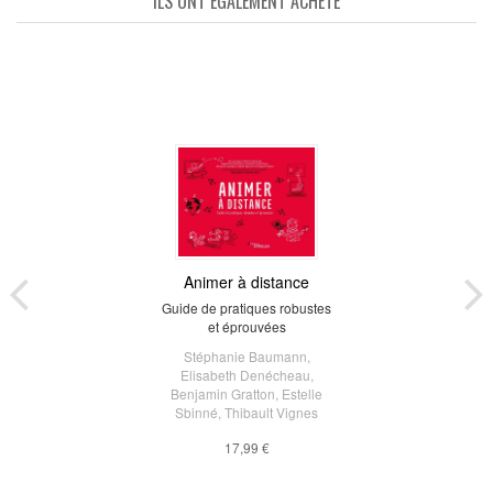
ILS ONT ÉGALEMENT ACHETÉ
Animer à distance
Guide de pratiques robustes
et éprouvées
Stéphanie Baumann
,
Elisabeth Denécheau
,
Benjamin Gratton
,
Estelle
Sbinné
,
Thibault Vignes
17,99 €