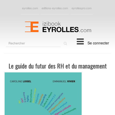
eyrolles.com
editions-eyrolles.com
eyrollespro.com
Rechercher
Se connecter
sur
le
site
Le guide du futur des RH et du management