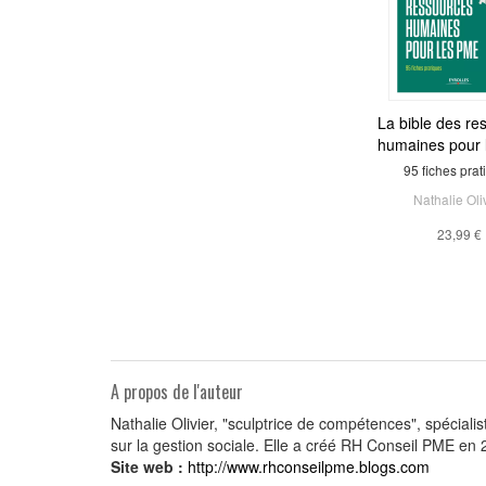
La bible des re
humaines pour
95 fiches prat
Nathalie Oli
23,99 €
A propos de l'auteur
Nathalie Olivier, "sculptrice de compétences", spécia
sur la gestion sociale. Elle a créé RH Conseil PME e
Site web :
http://www.rhconseilpme.blogs.com