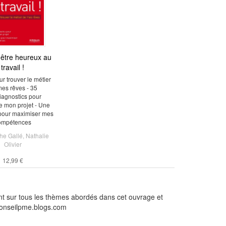
 être heureux au
travail !
ur trouver le métier
es rêves - 35
iagnostics pour
re mon projet - Une
pour maximiser mes
ompétences
he Gallé
,
Nathalie
Olivier
12,99 €
ent sur tous les thèmes abordés dans cet ouvrage et
hconseilpme.blogs.com