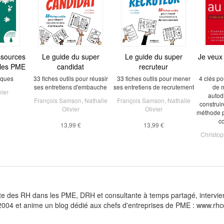
ssources
Le guide du super
Le guide du super
Je veux
 les PME
candidat
recruteur
iques
33 fiches outils pour réussir
33 fiches outils pour mener
4 clés po
ses entretiens d'embauche
ses entretiens de recrutement
de m
vier
autod
François Samson
,
Nathalie
François Samson
,
Nathalie
construi
Olivier
Olivier
méthode 
c
13,99 €
13,99 €
Christop
liste des RH dans les PME, DRH et consultante à temps partagé, intervi
n 2004 et anime un blog dédié aux chefs d'entreprises de PME : www.r