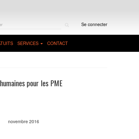
Rechercher
Se connecter
sur
le
site
TUITS
SERVICES
CONTACT
s humaines pour les PME
novembre 2016