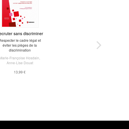
 accidents du travail
ecruter sans discriminer
estion - Tarification -
Respecter le cadre légal et
éviter les pièges de la
Contentieux
discrimination
Sandrine Ferrand
Marie-Françoise Hosdain
,
16,99 €
Anne-Lise Douat
13,99 €