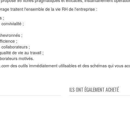
 il propose 95 fiches pragmatiques et efficaces, instantanément opérati
age traitent l'ensemble de la vie RH de l'entreprise :
s ;
 convivialité ;
chevronnés ;
ficience ;
 collaborateurs ;
alité de vie au travail ;
borateurs motivés.
es.com
des outils immédiatement utilisables et des schémas qui vous ac
ILS ONT ÉGALEMENT ACHETÉ