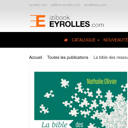
eyrolles.com
editions-eyrolles.com
eyrollespro.com
CATALOGUE
NOUVEAUTÉ
Accueil
Toutes les publications
La bible des ress