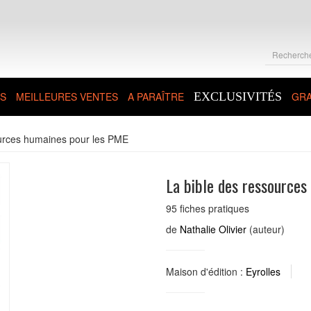
S
MEILLEURES VENTES
A PARAÎTRE
EXCLUSIVITÉS
GRA
ources humaines pour les PME
La bible des ressource
95 fiches pratiques
de
Nathalie Olivier
(auteur)
Maison d'édition :
Eyrolles