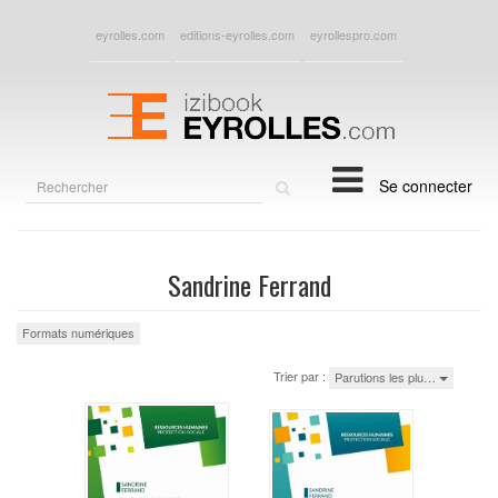
eyrolles.com
editions-eyrolles.com
eyrollespro.com
Rechercher
Se connecter
sur
le
site
Sandrine Ferrand
Formats numériques
Trier par :
Parutions les plu…