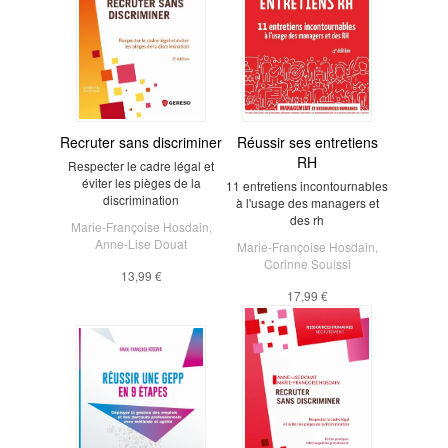
Recruter sans discriminer
Réussir ses entretiens
RH
Respecter le cadre légal et
éviter les pièges de la
11 entretiens incontournables
discrimination
à l'usage des managers et
des rh
Marie-Françoise Hosdain
,
Anne-Lise Douat
Marie-Françoise Hosdain
,
Corinne Souissi
13,99 €
17,99 €