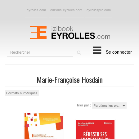
eyrolles.com
editions-eyrolles.com
eyrollespro.com
Rechercher
Se connecter
sur
le
site
Marie-Françoise Hosdain
Formats numériques
Trier par :
Parutions les plu…